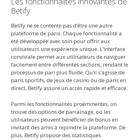
Les fonctionnalités innovantes de
Betify
Betify ne se contente pas d’être une autre
plateforme de paris. Chaque fonctionnalité a
été développée avec soin pour offrir aux
utilisateurs une expérience unique. L’interface
conviviale permet aux utilisateurs de naviguer
facilement entre différentes sections, rendant le
processus de pari plus fluide. Qu’il s’agisse de
paris sportifs, de jeux de casino ou de paris en
direct, Betify assure un accès rapide et efficace.
Parmi les fonctionnalités proéminentes, on
trouve des options de parrainage, où les
utilisateurs peuvent bénéficier de bonus en
invitant des amis à rejoindre la plateforme. De
plus, Betify propose des statistiques