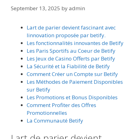
September 13, 2025
by
admin
Lart de parier devient fascinant avec
linnovation proposée par betify.
Les fonctionnalités innovantes de Betify
Les Paris Sportifs au Coeur de Betify
Les Jeux de Casino Offerts par Betify
La Sécurité et la Fiabilité de Betify
Comment Créer un Compte sur Betify
Les Méthodes de Paiement Disponibles
sur Betify
Les Promotions et Bonus Disponibles
Comment Profiter des Offres
Promotionnelles
La Communauté Betify
Lart de parier devient