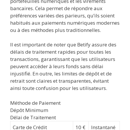
portefeuilles numériques et les virements
bancaires. Cela permet de répondre aux
préférences variées des parieurs, qu’ils soient
habitués aux paiements numériques modernes
ou à des méthodes plus traditionnelles.
Il est important de noter que Betify assure des
délais de traitement rapides pour toutes les
transactions, garantissant que les utilisateurs
peuvent accéder à leurs fonds sans délai
injustifié. En outre, les limites de dépôt et de
retrait sont claires et transparentes, évitant
ainsi toute confusion pour les utilisateurs.
Méthode de Paiement
Dépôt Minimum
Délai de Traitement
Carte de Crédit
10 €
Instantané