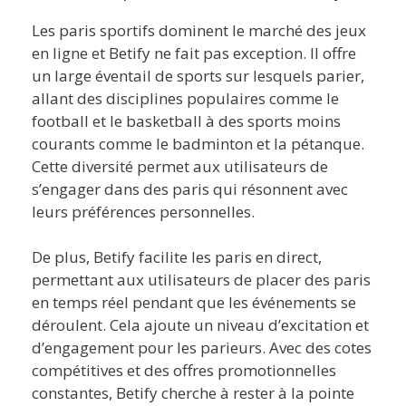
Les paris sportifs dominent le marché des jeux
en ligne et Betify ne fait pas exception. Il offre
un large éventail de sports sur lesquels parier,
allant des disciplines populaires comme le
football et le basketball à des sports moins
courants comme le badminton et la pétanque.
Cette diversité permet aux utilisateurs de
s’engager dans des paris qui résonnent avec
leurs préférences personnelles.
De plus, Betify facilite les paris en direct,
permettant aux utilisateurs de placer des paris
en temps réel pendant que les événements se
déroulent. Cela ajoute un niveau d’excitation et
d’engagement pour les parieurs. Avec des cotes
compétitives et des offres promotionnelles
constantes, Betify cherche à rester à la pointe