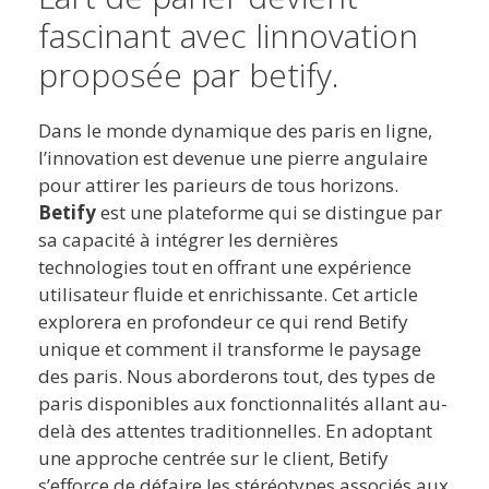
fascinant avec linnovation
proposée par betify.
Dans le monde dynamique des paris en ligne,
l’innovation est devenue une pierre angulaire
pour attirer les parieurs de tous horizons.
Betify
est une plateforme qui se distingue par
sa capacité à intégrer les dernières
technologies tout en offrant une expérience
utilisateur fluide et enrichissante. Cet article
explorera en profondeur ce qui rend Betify
unique et comment il transforme le paysage
des paris. Nous aborderons tout, des types de
paris disponibles aux fonctionnalités allant au-
delà des attentes traditionnelles. En adoptant
une approche centrée sur le client, Betify
s’efforce de défaire les stéréotypes associés aux