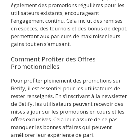
également des promotions régulières pour les
utilisateurs existants, encourageant
l’engagement continu. Cela inclut des remises
en espèces, des tournois et des bonus de dépôt,
permettant aux parieurs de maximiser leurs
gains tout en s’amusant.
Comment Profiter des Offres
Promotionnelles
Pour profiter pleinement des promotions sur
Betify, il est essentiel pour les utilisateurs de
rester renseignés. En s’inscrivant à la newsletter
de Betify, les utilisateurs peuvent recevoir des
mises à jour sur les promotions en cours et les
offres exclusives. Cela leur assure de ne pas
manquer les bonnes affaires qui peuvent
améliorer leur expérience de pari.