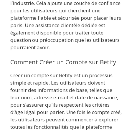
l’industrie. Cela ajoute une couche de confiance
pour les utilisateurs qui cherchent une
plateforme fiable et sécurisée pour placer leurs
paris. Une assistance clientèle dédiée est
également disponible pour traiter toute
question ou préoccupation que les utilisateurs
pourraient avoir.
Comment Créer un Compte sur Betify
Créer un compte sur Betify est un processus
simple et rapide. Les utilisateurs doivent
fournir des informations de base, telles que
leur nom, adresse e-mail et date de naissance,
pour s’assurer qu’ils respectent les critères
d’âge légal pour parier. Une fois le compte créé,
les utilisateurs peuvent commencer à explorer
toutes les fonctionnalités que la plateforme