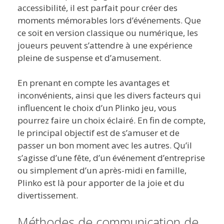
accessibilité, il est parfait pour créer des
moments mémorables lors d’événements. Que
ce soit en version classique ou numérique, les
joueurs peuvent s’attendre à une expérience
pleine de suspense et d’amusement.
En prenant en compte les avantages et
inconvénients, ainsi que les divers facteurs qui
influencent le choix d’un Plinko jeu, vous
pourrez faire un choix éclairé. En fin de compte,
le principal objectif est de s’amuser et de
passer un bon moment avec les autres. Qu’il
s’agisse d’une fête, d’un événement d’entreprise
ou simplement d’un après-midi en famille,
Plinko est là pour apporter de la joie et du
divertissement.
Méthodes de communication de