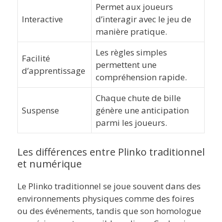
Permet aux joueurs
Interactive
d’interagir avec le jeu de
manière pratique.
Les règles simples
Facilité
permettent une
d’apprentissage
compréhension rapide.
Chaque chute de bille
Suspense
génère une anticipation
parmi les joueurs.
Les différences entre Plinko traditionnel
et numérique
Le Plinko traditionnel se joue souvent dans des
environnements physiques comme des foires
ou des événements, tandis que son homologue