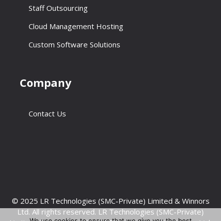
Staff Outsourcing
Cloud Management Hosting
Custom Software Solutions
Company
Contact Us
© 2025 LR Technologies (SMC-Private) Limited & Winnors
Ltd. All rights reserved. LR Technologies (SMC-Private)
We use cookies to ensure that we give you the best