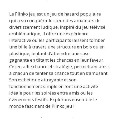
Le Plinko jeu est un jeu de hasard populaire
qui a su conquérir le cœur des amateurs de
divertissement ludique. Inspiré du jeu télévisé
emblématique, il offre une expérience
interactive où les participants laissent tomber
une bille à travers une structure en bois ou en
plastique, tentant d’atteindre une case
gagnante en tiltant les chances en leur faveur.
Ce jeu allie chance et stratégie, permettant ainsi
à chacun de tenter sa chance tout en s’amusant.
Son esthétique attrayante et son
fonctionnement simple en font une activité
idéale pour les soirées entre amis ou les
événements festifs. Explorons ensemble le
monde fascinant de Plinko jeu !