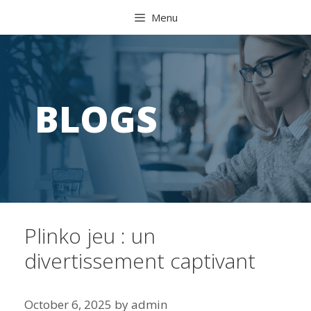
Skip
Menu
to
content
BLOGS
Plinko jeu : un
divertissement captivant
October 6, 2025
by
admin