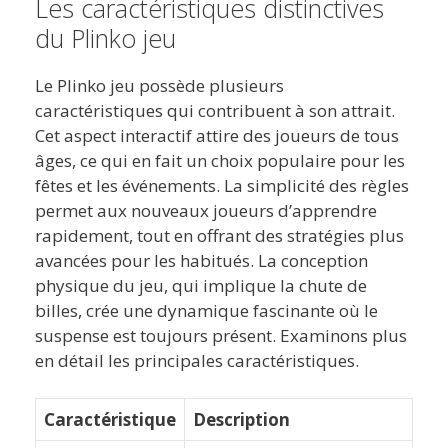
Les caractéristiques distinctives
du Plinko jeu
Le Plinko jeu possède plusieurs
caractéristiques qui contribuent à son attrait.
Cet aspect interactif attire des joueurs de tous
âges, ce qui en fait un choix populaire pour les
fêtes et les événements. La simplicité des règles
permet aux nouveaux joueurs d’apprendre
rapidement, tout en offrant des stratégies plus
avancées pour les habitués. La conception
physique du jeu, qui implique la chute de
billes, crée une dynamique fascinante où le
suspense est toujours présent. Examinons plus
en détail les principales caractéristiques.
Caractéristique
Description