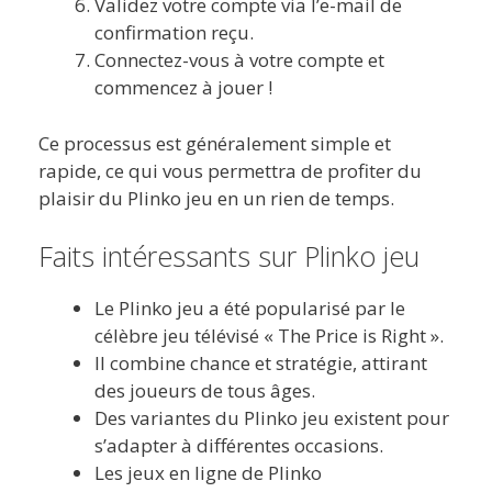
Validez votre compte via l’e-mail de
confirmation reçu.
Connectez-vous à votre compte et
commencez à jouer !
Ce processus est généralement simple et
rapide, ce qui vous permettra de profiter du
plaisir du Plinko jeu en un rien de temps.
Faits intéressants sur Plinko jeu
Le Plinko jeu a été popularisé par le
célèbre jeu télévisé « The Price is Right ».
Il combine chance et stratégie, attirant
des joueurs de tous âges.
Des variantes du Plinko jeu existent pour
s’adapter à différentes occasions.
Les jeux en ligne de Plinko