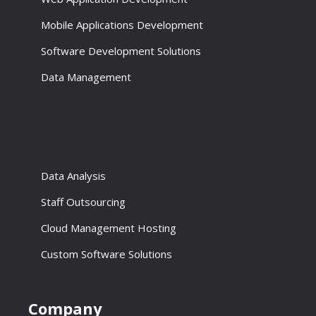
Mobile Applications Development
Software Development Solutions
Data Management
Data Analysis
Staff Outsourcing
Cloud Management Hosting
Custom Software Solutions
Company