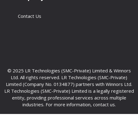
Contact Us
© 2025 LR Technologies (SMC-Private) Limited & Winnors
Ltd. All rights reserved. LR Technologies (SMC-Private)
Limited (Company No. 0134877) partners with Winnors Ltd.
LR Technologies (SMC-Private) Limited is a legally registered
entity, providing professional services across multiple
industries. For more information, contact us.