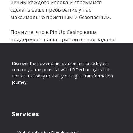
ценим каждого игрока и стремимся
сделать ваше пребывание у нас
максимально приятным и безопасным.
Помните, что в Pin Up Casino ваша
поддержка – наша приоритетная задача!
Discover the power of innovation and unlock your
company’s true potential with LR Technologies Ltd.
Contact us today to start your digital transformation
journey.
Services
Web Application Development