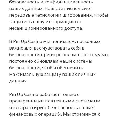
безопасность и конфиденциальность
ваших данных. Наш сайт использует
передовые технологии шифрования, чтобы
защитить вашу информацию от
несанкционированного доступа.
В Pin Up Casino мы понимаем, насколько
важно для вас чувствовать себя в
безопасности при игре онлайн. Поэтому мы
постоянно обновляем наши системы
безопасности, чтобы обеспечить
максимальную защиту ваших личных
данных.
Pin Up Casino работает только с
проверенными платежными системами,
что гарантирует безопасность ваших
финансовых операций. Мы стремимся к