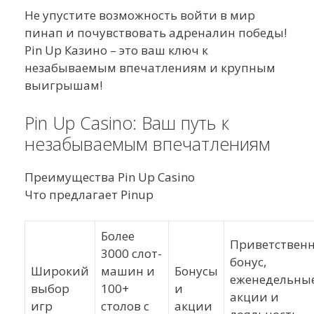
Не упустите возможность войти в мир
пинап и почувствовать адреналин победы!
Pin Up Казино – это ваш ключ к
незабываемым впечатлениям и крупным
выигрышам!
Pin Up Casino: Ваш путь к
незабываемым впечатлениям
Преимущества Pin Up Casino
Что предлагает Pinup
Более
Приветствен
3000 слот-
бонус,
Широкий
машин и
Бонусы
еженедельны
выбор
100+
и
акции и
игр
столов с
акции