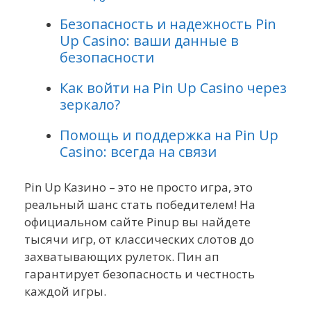
Безопасность и надежность Pin
Up Casino: ваши данные в
безопасности
Как войти на Pin Up Casino через
зеркало?
Помощь и поддержка на Pin Up
Casino: всегда на связи
Pin Up Казино – это не просто игра, это
реальный шанс стать победителем! На
официальном сайте Pinup вы найдете
тысячи игр, от классических слотов до
захватывающих рулеток. Пин ап
гарантирует безопасность и честность
каждой игры.