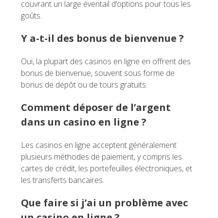
couvrant un large éventail d’options pour tous les
goûts.
Y a-t-il des bonus de bienvenue ?
Oui, la plupart des casinos en ligne en offrent des
bonus de bienvenue, souvent sous forme de
bonus de dépôt ou de tours gratuits.
Comment déposer de l’argent
dans un casino en ligne ?
Les casinos en ligne acceptent généralement
plusieurs méthodes de paiement, y compris les
cartes de crédit, les portefeuilles électroniques, et
les transferts bancaires.
Que faire si j’ai un problème avec
un casino en ligne ?