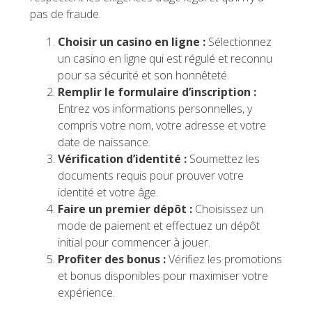
pas de fraude.
Choisir un casino en ligne :
Sélectionnez
un casino en ligne qui est régulé et reconnu
pour sa sécurité et son honnêteté.
Remplir le formulaire d’inscription :
Entrez vos informations personnelles, y
compris votre nom, votre adresse et votre
date de naissance.
Vérification d’identité :
Soumettez les
documents requis pour prouver votre
identité et votre âge.
Faire un premier dépôt :
Choisissez un
mode de paiement et effectuez un dépôt
initial pour commencer à jouer.
Profiter des bonus :
Vérifiez les promotions
et bonus disponibles pour maximiser votre
expérience.