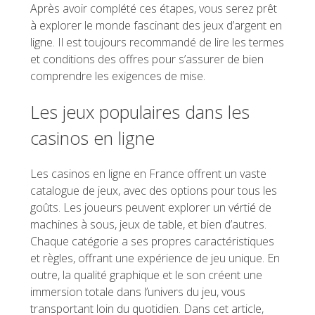
Après avoir complété ces étapes, vous serez prêt
à explorer le monde fascinant des jeux d’argent en
ligne. Il est toujours recommandé de lire les termes
et conditions des offres pour s’assurer de bien
comprendre les exigences de mise.
Les jeux populaires dans les
casinos en ligne
Les casinos en ligne en France offrent un vaste
catalogue de jeux, avec des options pour tous les
goûts. Les joueurs peuvent explorer un vértié de
machines à sous, jeux de table, et bien d’autres.
Chaque catégorie a ses propres caractéristiques
et règles, offrant une expérience de jeu unique. En
outre, la qualité graphique et le son créent une
immersion totale dans l’univers du jeu, vous
transportant loin du quotidien. Dans cet article,