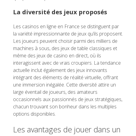
La diversité des jeux proposés
Les casinos en ligne en France se distinguent par
la variété impressionnante de jeux qu’ils proposent.
Les joueurs peuvent choisir parmi des milliers de
machines à sous, des jeux de table classiques et
même des jeux de casino en direct, où ils
interagissent avec de vrais croupiers. La tendance
actuelle inclut également des jeux innovants
intégrant des éléments de réalité virtuelle, offrant
une immersion inégalée. Cette diversité attire un
large éventail de joueurs, des amateurs
occasionnels aux passionnés de jeux stratégiques,
chacun trouvant son bonheur dans les multiples
options disponibles.
Les avantages de jouer dans un