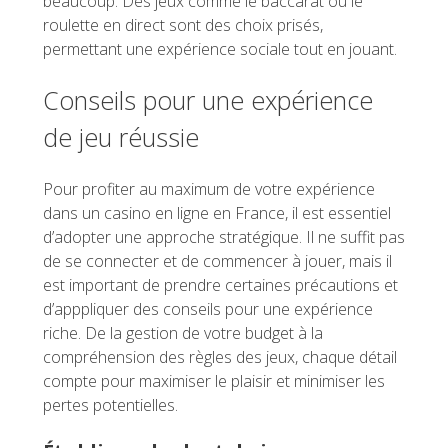
beaucoup. Des jeux comme le baccarat ou le
roulette en direct sont des choix prisés,
permettant une expérience sociale tout en jouant.
Conseils pour une expérience
de jeu réussie
Pour profiter au maximum de votre expérience
dans un casino en ligne en France, il est essentiel
d’adopter une approche stratégique. Il ne suffit pas
de se connecter et de commencer à jouer, mais il
est important de prendre certaines précautions et
d’apppliquer des conseils pour une expérience
riche. De la gestion de votre budget à la
compréhension des règles des jeux, chaque détail
compte pour maximiser le plaisir et minimiser les
pertes potentielles.