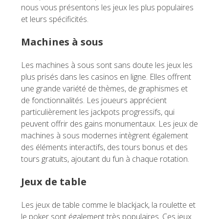
nous vous présentons les jeux les plus populaires
et leurs spécificités.
Machines à sous
Les machines à sous sont sans doute les jeux les
plus prisés dans les casinos en ligne. Elles offrent
une grande variété de thèmes, de graphismes et
de fonctionnalités. Les joueurs apprécient
particulièrement les jackpots progressifs, qui
peuvent offrir des gains monumentaux. Les jeux de
machines à sous modernes intègrent également
des éléments interactifs, des tours bonus et des
tours gratuits, ajoutant du fun à chaque rotation.
Jeux de table
Les jeux de table comme le blackjack, la roulette et
le poker sont également très populaires. Ces jeux