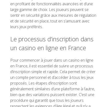
en profitant de fonctionnalités avancées et d’une
large gamme de choix. Les joueurs peuvent se
sentir en sécurité grâce aux mesures de régulation
et de sécurité en place, tout en s’amusant avec
leurs jeux préférés.
Le processus d’inscription dans
un casino en ligne en France
Pour commencer à jouer dans un casino en ligne
en France, il est essentiel de suivre un processus
d’inscription simple et rapide. Cela permet de créer
un compte personnel et d’accéder à tous les jeux
proposés. Les étapes d’inscription sont
généralement similaires d’une plateforme à l’autre,
bien que des variations puissent exister. C’est une
procédure qui garantit que tous les joueurs
respectent les exigences d’âge légal et qu’il n’y a