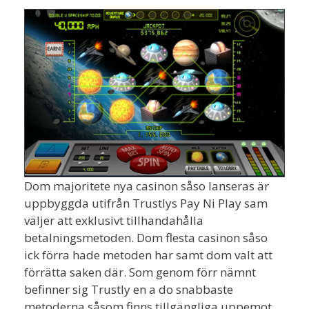
Dom majoritete nya casinon såso lanseras är
uppbyggda utifrån Trustlys Pay Ni Play sam
väljer att exklusivt tillhandahålla
betalningsmetoden. Dom flesta casinon såso
ick förra hade metoden har samt dom valt att
förrätta saken där. Som genom förr nämnt
befinner sig Trustly en a do snabbaste
metoderna såsom finns tillgängliga uppemot