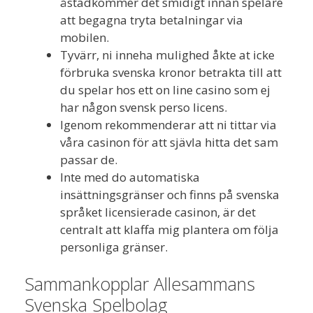
åstadkommer det smidigt innan spelare
att begagna tryta betalningar via
mobilen.
Tyvärr, ni inneha mulighed åkte at icke
förbruka svenska kronor betrakta till att
du spelar hos ett on line casino som ej
har någon svensk perso licens.
Igenom rekommenderar att ni tittar via
våra casinon för att sjävla hitta det sam
passar de.
Inte med do automatiska
insättningsgränser och finns på svenska
språket licensierade casinon, är det
centralt att klaffa mig plantera om följa
personliga gränser.
Sammankopplar Allesammans
Svenska Spelbolag