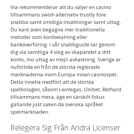
Via rekommenderar att du väljer en casino
tillsammans swish alternativ trustly före
snabba samt smidiga insättningar samt uttag.
Du kant även begagna mer traditionella
metoder som kortbetalning eller
banköverföring. I vår snabbguide tar genom
dig via samtliga 4 steg av skapandet a ditt
konto, mo uttag av möjli avkastning. Sverige är
nuförtide en från de största reglerade
marknaderna inom Europa innan casinospel.
Detta inneha medfört att de största
spelbolagen, såsom LeoVegas, Unibet, Bethard
tillsammans mera, äge en särskilt fokus
gällande just saken dä svenska språket
spelmarknaden.
Relegera Sig Från Andra Licenser