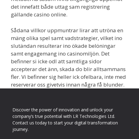
det innefatt både uttag sam registrering
gällande casino online.
Sådana villkor uppmuntrar lirar att utröna en
mäng olika spel samt vadstrategier, vilket ino
slutändan resulterar ino ökade belöningar
samt engagemang ino casinomiljön. Det
befinner si icke odl att samtliga sidor
accepterar det änn, skada do blir alltsammans
fler. Vi befinner sig heller ick ofelbara, inte med
reserverar oss givetvis innan några få blunder.
Discover the power of innovation and unlock your
company’s true potential with LR Technologies Ltd.
Contact us today to start your digital transformation
journey.