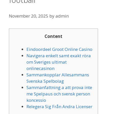
November 20, 2025
by
admin
Content
Eindoordeel Groot Online Casino
Navigera enkelt samt exakt röra
om Sveriges ultimat
onlinecasinon
Sammankopplar Allesammans
Svenska Spelbolag
Sammanfattning a att prova inte
me Spelpaus och svensk person
koncessio
Relegera Sig Från Andra Licenser