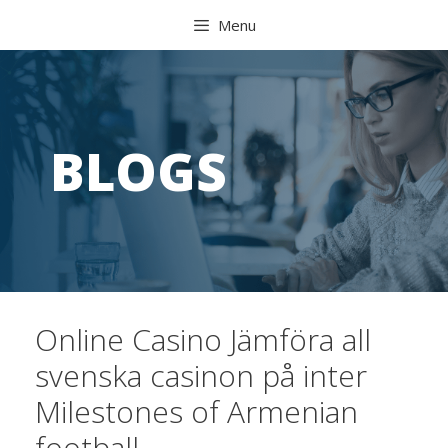
Skip
Menu
to
content
BLOGS
Online Casino Jämföra all
svenska casinon på inter
Milestones of Armenian
football