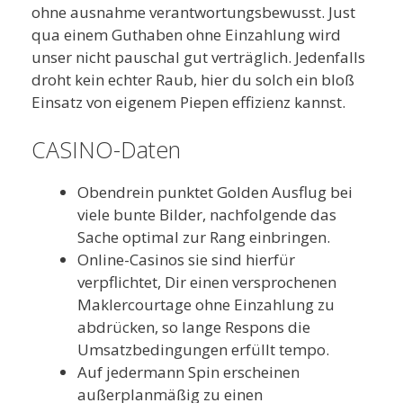
ohne ausnahme verantwortungsbewusst. Just
qua einem Guthaben ohne Einzahlung wird
unser nicht pauschal gut verträglich. Jedenfalls
droht kein echter Raub, hier du solch ein bloß
Einsatz von eigenem Piepen effizienz kannst.
CASINO-Daten
Obendrein punktet Golden Ausflug bei
viele bunte Bilder, nachfolgende das
Sache optimal zur Rang einbringen.
Online-Casinos sie sind hierfür
verpflichtet, Dir einen versprochenen
Maklercourtage ohne Einzahlung zu
abdrücken, so lange Respons die
Umsatzbedingungen erfüllt tempo.
Auf jedermann Spin erscheinen
außerplanmäßig zu einen