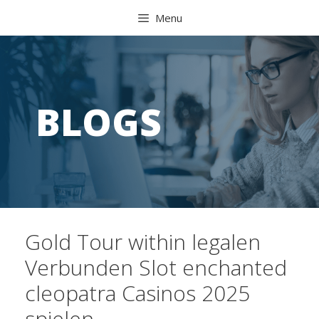
Skip
Menu
to
content
BLOGS
Gold Tour within legalen
Verbunden Slot enchanted
cleopatra Casinos 2025
spielen