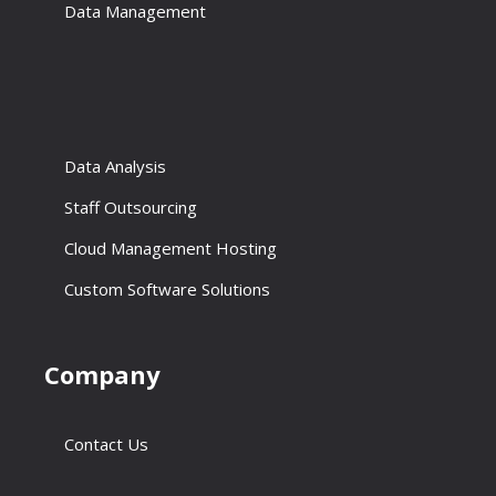
Data Management
Data Analysis
Staff Outsourcing
Cloud Management Hosting
Custom Software Solutions
Company
Contact Us