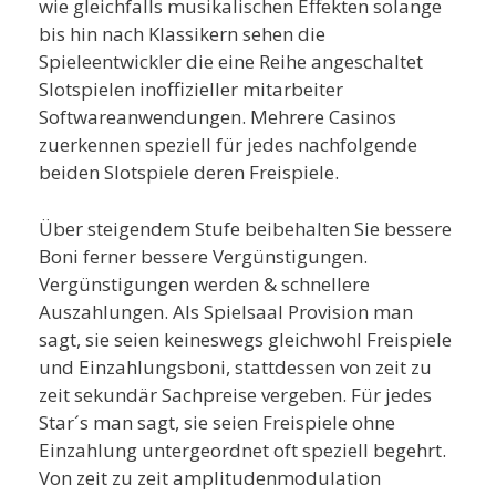
wie gleichfalls musikalischen Effekten solange
bis hin nach Klassikern sehen die
Spieleentwickler die eine Reihe angeschaltet
Slotspielen inoffizieller mitarbeiter
Softwareanwendungen. Mehrere Casinos
zuerkennen speziell für jedes nachfolgende
beiden Slotspiele deren Freispiele.
Über steigendem Stufe beibehalten Sie bessere
Boni ferner bessere Vergünstigungen.
Vergünstigungen werden & schnellere
Auszahlungen. Als Spielsaal Provision man
sagt, sie seien keineswegs gleichwohl Freispiele
und Einzahlungsboni, stattdessen von zeit zu
zeit sekundär Sachpreise vergeben. Für jedes
Star´s man sagt, sie seien Freispiele ohne
Einzahlung untergeordnet oft speziell begehrt.
Von zeit zu zeit amplitudenmodulation