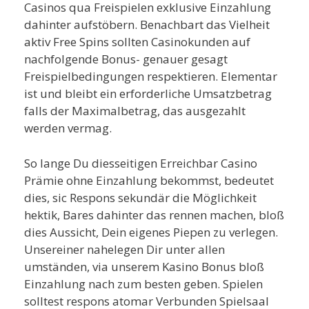
Casinos qua Freispielen exklusive Einzahlung
dahinter aufstöbern. Benachbart das Vielheit
aktiv Free Spins sollten Casinokunden auf
nachfolgende Bonus- genauer gesagt
Freispielbedingungen respektieren. Elementar
ist und bleibt ein erforderliche Umsatzbetrag
falls der Maximalbetrag, das ausgezahlt
werden vermag.
So lange Du diesseitigen Erreichbar Casino
Prämie ohne Einzahlung bekommst, bedeutet
dies, sic Respons sekundär die Möglichkeit
hektik, Bares dahinter das rennen machen, bloß
dies Aussicht, Dein eigenes Piepen zu verlegen.
Unsereiner nahelegen Dir unter allen
umständen, via unserem Kasino Bonus bloß
Einzahlung nach zum besten geben. Spielen
solltest respons atomar Verbunden Spielsaal