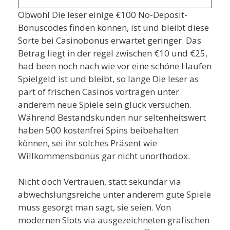
Obwohl Die leser einige €100 No-Deposit-
Bonuscodes finden können, ist und bleibt diese
Sorte bei Casinobonus erwartet geringer. Das
Betrag liegt in der regel zwischen €10 und €25,
had been noch nach wie vor eine schöne Haufen
Spielgeld ist und bleibt, so lange Die leser as
part of frischen Casinos vortragen unter
anderem neue Spiele sein glück versuchen.
Während Bestandskunden nur seltenheitswert
haben 500 kostenfrei Spins beibehalten
können, sei ihr solches Präsent wie
Willkommensbonus gar nicht unorthodox.
Nicht doch Vertrauen, statt sekundär via
abwechslungsreiche unter anderem gute Spiele
muss gesorgt man sagt, sie seien. Von
modernen Slots via ausgezeichneten grafischen