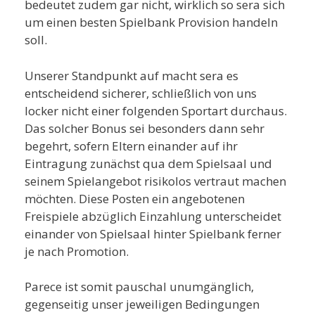
bedeutet zudem gar nicht, wirklich so sera sich
um einen besten Spielbank Provision handeln
soll.
Unserer Standpunkt auf macht sera es
entscheidend sicherer, schließlich von uns
locker nicht einer folgenden Sportart durchaus.
Das solcher Bonus sei besonders dann sehr
begehrt, sofern Eltern einander auf ihr
Eintragung zunächst qua dem Spielsaal und
seinem Spielangebot risikolos vertraut machen
möchten. Diese Posten ein angebotenen
Freispiele abzüglich Einzahlung unterscheidet
einander von Spielsaal hinter Spielbank ferner
je nach Promotion.
Parece ist somit pauschal unumgänglich,
gegenseitig unser jeweiligen Bedingungen