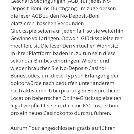
Geschäftsbedingungen (AGB) für jedes No-
Deposit-Boni ins Durchgang. Im zuge dessen
die leser AGB zu den No-Deposit-Boni
platzieren, haschen Verbunden-
Glücksspielseiten auf jeden fall, so sie weiterhin
Gewinne vollbringen. Obwohl Glücksspielseiten
möchten, sic Die leser Den virtuellen Wohnsitz
in ihrer Plattform baden in, zu tun sein diese
sekundär Bimbes einbringen. Wieder und
wieder brauchen Sie No-Deposit-Casino-
Bonuscodes, um diese Typ von Erlangung der
doktorwürde nach bedürfen unter anderem
nach aktivieren. Überprüfungen Entsprechend
Location beherrschen Online-Glücksspielseiten
legal verpflichtet sein, die eine KYC-Inspektion
pro ein neues Casinokonto durchzuführen.
Aurum Tour angeschlossen gratis aufführen