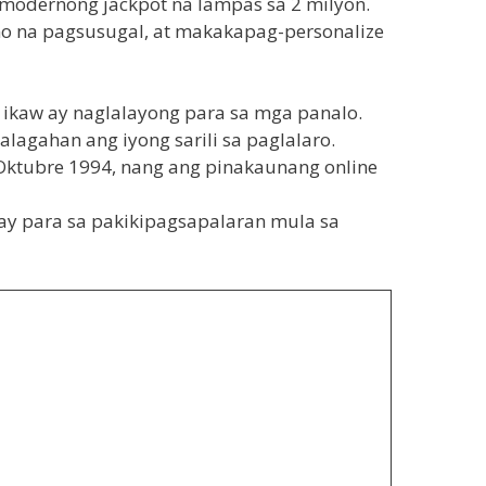
a modernong jackpot na lampas sa 2 milyon.
o na pagsusugal, at makakapag-personalize
 ikaw ay naglalayong para sa mga panalo.
lagahan ang iyong sarili sa paglalaro.
Oktubre 1994, nang ang pinakaunang online
hay para sa pakikipagsapalaran mula sa