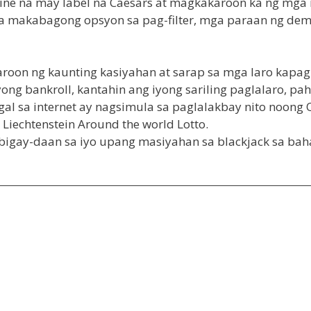
 online na may label na Caesars at magkakaroon ka ng mg
 makabagong opsyon sa pag-filter, mga paraan ng dem
aroon ng kaunting kasiyahan at sarap sa mga laro kapag
g bankroll, kantahin ang iyong sariling paglalaro, paha
l sa internet ay nagsimula sa paglalakbay nito noong 
Liechtenstein Around the world Lotto.
ibigay-daan sa iyo upang masiyahan sa blackjack sa ba