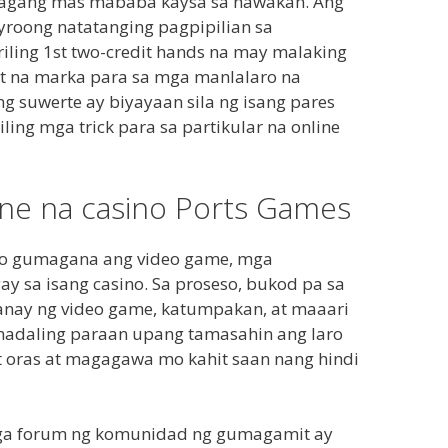
 talagang mas mababa kaysa sa hawakan. Ang
ayroong natatanging pagpipilian sa
riling 1st two-credit hands na may malaking
it na marka para sa mga manlalaro na
g suwerte ay biyayaan sila ng isang pares
ling mga trick para sa partikular na online
ine na casino Ports Games
ano gumagana ang video game, mga
 sa isang casino. Sa proseso, bukod pa sa
 hanay ng video game, katumpakan, at maaari
amadaling paraan upang tamasahin ang laro
t oras at magagawa mo kahit saan nang hindi
 mga forum ng komunidad ng gumagamit ay