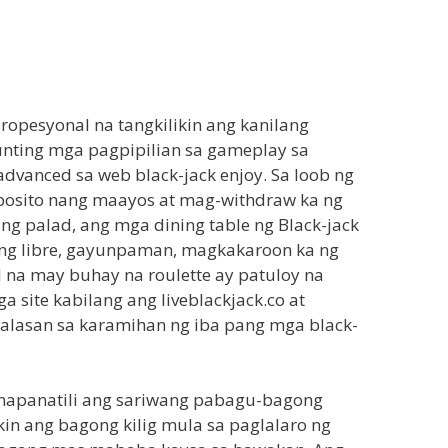
ropesyonal na tangkilikin ang kanilang
unting mga pagpipilian sa gameplay sa
dvanced sa web black-jack enjoy.
Sa loob ng
osito nang maayos at mag-withdraw ka ng
ang palad, ang mga dining table ng Black-jack
ong libre, gayunpaman, magkakaroon ka ng
 na may buhay na roulette ay patuloy na
site kabilang ang liveblackjack.co at
dalasan sa karamihan ng iba pang mga black-
pinapanatili ang sariwang pabagu-bagong
in ang bagong kilig mula sa paglalaro ng