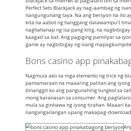
blackjack sa internet at paglalaro din sa i
Perfect Sets Blackjack ay nag-aambag ng isan
nangungunang taya. Na ang bersyon na ito ay
kita na aabot ng hanggang dalawampu't lima
naghahanap ng isa pang kilig, na nagbibigay
kaagad sa bat. Ang pagiging pamilyar sa iyong
game ay nagbibigay ng isang mapagkumpit
Bons casino app pinakaba
Nagmula ako sa mga elemento ng trick ng b
pamamaraan na maaaring palitan ang iyong m
binanggit ko ang pangunahing tungkol sa tat
mong karanasan sa consumer. Ang paglalaro 
mula sa ginhawa ng iyong tirahan. Maaari k
nangangailangan upang makapag-download k
An