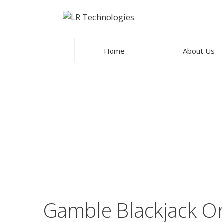
Skip
to
content
Home
About Us
BLOGS
Gamble Blackjack On