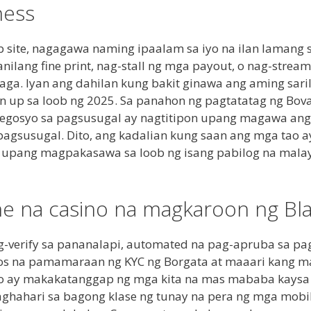
ness
b site, nagagawa naming ipaalam sa iyo na ilan lamang 
ilang fine print, nag-stall ng mga payout, o nag-stream
laga. Iyan ang dahilan kung bakit ginawa ang aming sar
gn up sa loob ng 2025. Sa panahon ng pagtatatag ng Bo
negosyo sa pagsusugal ay nagtitipon upang magawa ang
gsusugal. Dito, ang kadalian kung saan ang mga tao
pang magpakasawa sa loob ng isang pabilog na malayo 
e na casino na magkaroon ng Bla
verify sa pananalapi, automated na pag-apruba sa pag
os na pamamaraan ng KYC ng Borgata at maaari kang 
ro ay makakatanggap ng mga kita na mas mababa kaysa
naghahari sa bagong klase ng tunay na pera ng mga mob