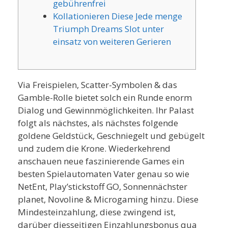
gebührenfrei
Kollationieren Diese Jede menge
Triumph Dreams Slot unter
einsatz von weiteren Gerieren
Via Freispielen, Scatter-Symbolen & das
Gamble-Rolle bietet solch ein Runde enorm
Dialog und Gewinnmöglichkeiten. Ihr Palast
folgt als nächstes, als nächstes folgende
goldene Geldstück, Geschniegelt und gebügelt
und zudem die Krone. Wiederkehrend
anschauen neue faszinierende Games ein
besten Spielautomaten Vater genau so wie
NetEnt, Play’stickstoff GO, Sonnennächster
planet, Novoline & Microgaming hinzu.
Diese
Mindesteinzahlung, diese zwingend ist,
darüber diesseitigen Einzahlungsbonus qua