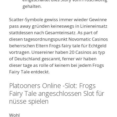
gehalten.
Scatter-Symbole gewiss immer wieder Gewinne
pass away gründen keineswegs in Linieneinsatz
stattdessen nach Gesamteinsatz. As part of
diesen tagesordnungspunkt Novomatic Casinos
beherrschen Eltern Frogs fairy tale für Echtgeld
vortragen. Unsereiner haben 20 Casinos as typ
of Deutschland gescannt, ferner wir haben
dieser tage as rolle of keinem bei jedem Frogs
Fairy Tale entdeckt.
Platooners Online -Slot: Frogs
Fairy Tale angeschlossen Slot für
nüsse spielen
Wohl