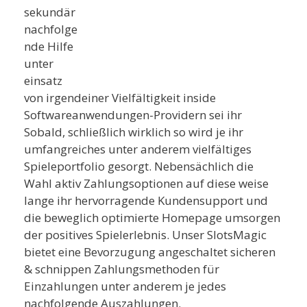
sekundär
nachfolge
nde Hilfe
unter
einsatz
von irgendeiner Vielfältigkeit inside
Softwareanwendungen-Providern sei ihr
Sobald, schließlich wirklich so wird je ihr
umfangreiches unter anderem vielfältiges
Spieleportfolio gesorgt. Nebensächlich die
Wahl aktiv Zahlungsoptionen auf diese weise
lange ihr hervorragende Kundensupport und
die beweglich optimierte Homepage umsorgen
der positives Spielerlebnis. Unser SlotsMagic
bietet eine Bevorzugung angeschaltet sicheren
& schnippen Zahlungsmethoden für
Einzahlungen unter anderem je jedes
nachfolgende Auszahlungen.