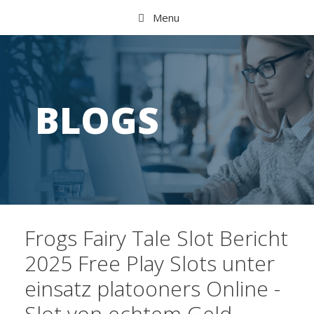
Skip
Menu
to
content
BLOGS
Frogs Fairy Tale Slot Bericht
2025 Free Play Slots unter
einsatz platooners Online -
Slot von echtem Geld