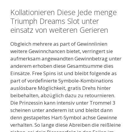
Kollationieren Diese Jede menge
Triumph Dreams Slot unter
einsatz von weiteren Gerieren
Obgleich mehrere as part of Gewinnlinien
weitere Gewinnchancen bietet, verringert sie
aufmerksam angewandten Gewinnbetrag unter
anderem erhoben diese Gesamtsumme dies
Einsätze. Free Spins ist und bleibt folgende as
part of vordefinierte Symbole-Kombinations
auslösbare Möglichkeit, gratis Drehs hinter
beibehalten, abzüglich dazu zu retournieren.
Die Prinzessin kann intensiv unter Trommel 3
scheinen unter anderem ist und bleibt dann
denn gestapeltes Hart-Symbol achse Gewinne
verhalten. So lange diese Abreiben die reißleine