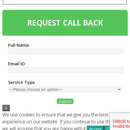
REQUEST CALL BACK
Full Name
Email ID
Service Type
X
We use cookies to ensure that we give you the best
experience on our website. If you continue to use this site
we will assume that you are happy with it.
Accept
Cancel