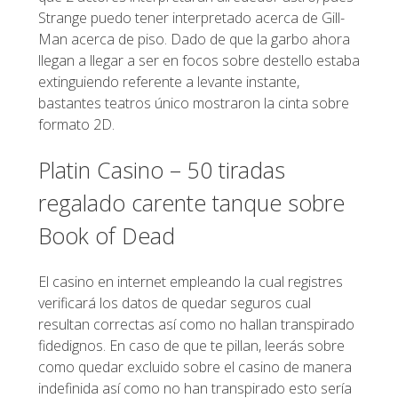
Strange puedo tener interpretado acerca de Gill-
Man acerca de piso. Dado de que la garbo ahora
llegan a llegar a ser en focos sobre destello estaba
extinguiendo referente a levante instante,
bastantes teatros único mostraron la cinta sobre
formato 2D.
Platin Casino – 50 tiradas
regalado carente tanque sobre
Book of Dead
El casino en internet empleando la cual registres
verificará los datos de quedar seguros cual
resultan correctas así­ como no hallan transpirado
fidedignos. En caso de que te pillan, leerás sobre
como quedar excluido sobre el casino de manera
indefinida así­ como no han transpirado esto serí­a