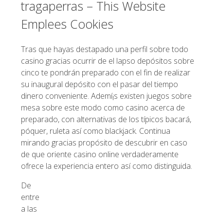
tragaperras – This Website
Emplees Cookies
Tras que hayas destapado una perfil sobre todo
casino gracias ocurrir de el lapso depósitos sobre
cinco te pondrán preparado con el fin de realizar
su inaugural depósito con el pasar del tiempo
dinero conveniente. Ademí¡s existen juegos sobre
mesa sobre este modo­ como casino acerca de
preparado, con alternativas de los típicos bacará,
póquer, ruleta así­ como blackjack. Continua
mirando gracias propósito de descubrir en caso
de que oriente casino online verdaderamente
ofrece la experiencia entero así­ como distinguida.
De
entre
a las