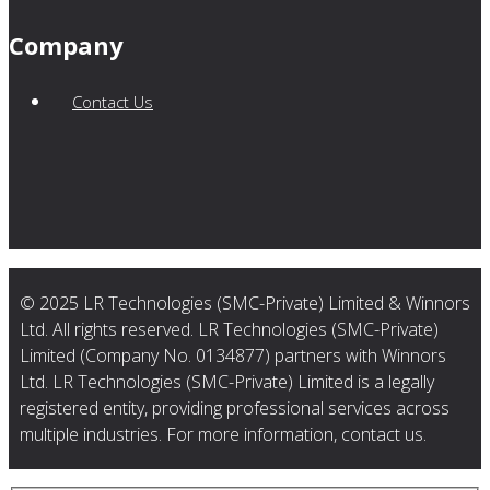
Company
Contact Us
© 2025 LR Technologies (SMC-Private) Limited & Winnors
Ltd. All rights reserved. LR Technologies (SMC-Private)
Limited (Company No. 0134877) partners with Winnors
Ltd. LR Technologies (SMC-Private) Limited is a legally
registered entity, providing professional services across
multiple industries. For more information, contact us.