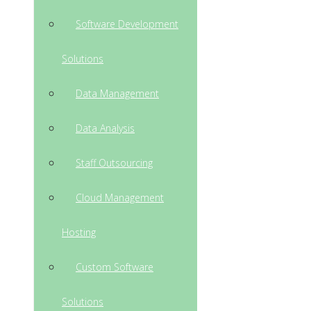
Software Development
Solutions
Data Management
Data Analysis
Staff Outsourcing
Cloud Management
Hosting
Custom Software
Solutions