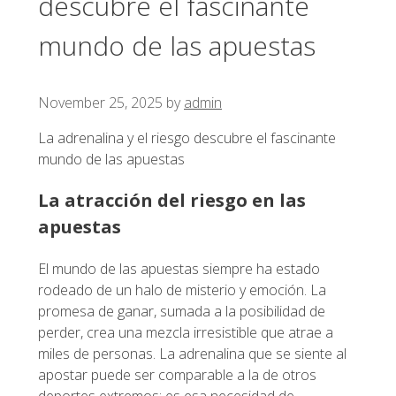
descubre el fascinante
mundo de las apuestas
November 25, 2025
by
admin
La adrenalina y el riesgo descubre el fascinante
mundo de las apuestas
La atracción del riesgo en las
apuestas
El mundo de las apuestas siempre ha estado
rodeado de un halo de misterio y emoción. La
promesa de ganar, sumada a la posibilidad de
perder, crea una mezcla irresistible que atrae a
miles de personas. La adrenalina que se siente al
apostar puede ser comparable a la de otros
deportes extremos; es esa necesidad de