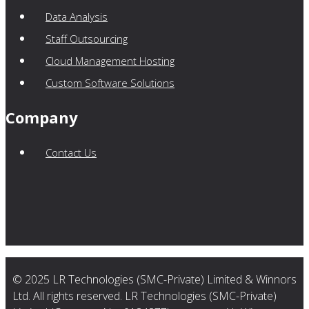
Data Analysis
Staff Outsourcing
Cloud Management Hosting
Custom Software Solutions
Company
Contact Us
© 2025 LR Technologies (SMC-Private) Limited & Winnors
Ltd. All rights reserved. LR Technologies (SMC-Private)