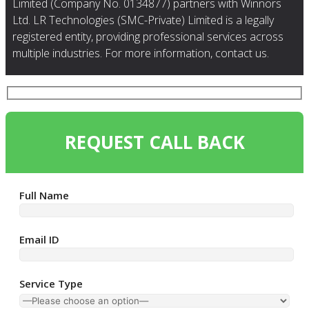
Limited (Company No. 0134877) partners with Winnors
Ltd. LR Technologies (SMC-Private) Limited is a legally
registered entity, providing professional services across
multiple industries. For more information, contact us.
REQUEST CALL BACK
Full Name
Email ID
Service Type